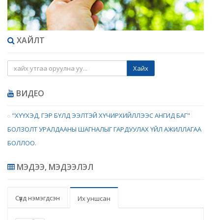
ХАЙЛТ
Хайх
ВИДЕО
"ХҮҮХЭД, ГЭР БҮЛД ЭЭЛТЭЙ ХҮЧИРХИЙЛЛЭЭС АНГИД БАГ"
БОЛЗОЛТ УРАЛДААНЫ ШАГНАЛЫГ ГАРДУУЛАХ ҮЙЛ АЖИЛЛАГАА
БОЛЛОО.
МЭДЭЭ, МЭДЭЭЛЭЛ
Сүүлд нэмэгдсэн
Их уншсан