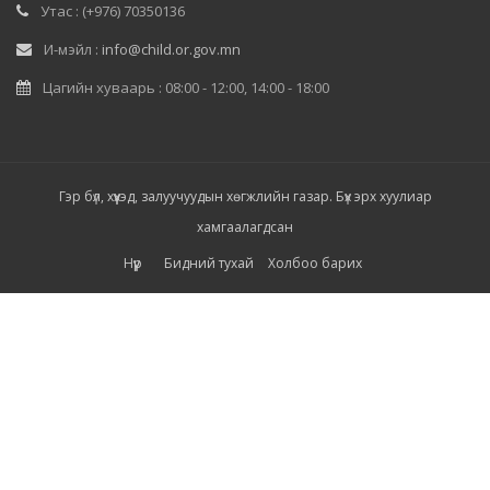
Утас : (+976) 70350136
И-мэйл :
info@child.or.gov.mn
Цагийн хуваарь : 08:00 - 12:00, 14:00 - 18:00
Гэр бүл, хүүхэд, залуучуудын хөгжлийн газар. Бүх эрх хуулиар
хамгаалагдсан
Нүүр
Бидний тухай
Холбоо барих