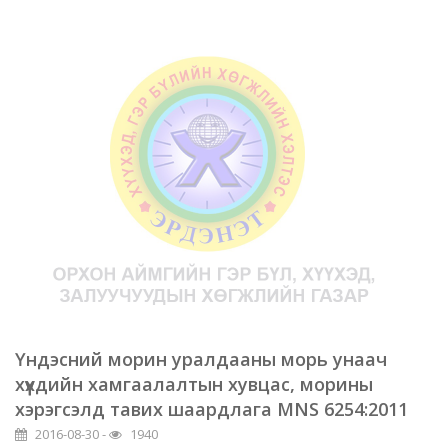
Үндэсний морин уралдааны морь унаач
хүүхдийн хамгаалалтын хувцас, морины
хэрэгсэлд тавих шаардлага MNS 6254:2011
2016-08-30 -
1940