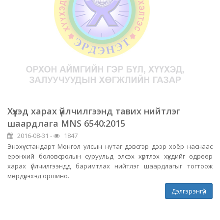
Хүүхэд харах үйлчилгээнд тавих нийтлэг
шаардлага MNS 6540:2015
2016-08-31 -
1847
Энэхүү стандарт Монгол улсын нутаг дэвсгэр дээр хоёр наснаас
ерөнхий боловсролын суруульд элсэх хүртлэх хүүхдийг өдрөөр
харах үйлчилгээндд баримтлах нийтлэг шаардлагыг тогтоож
мөрдүүлэхэд оршино.
Дэлгэрэнгүй