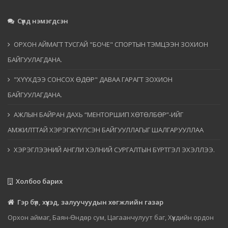
Сүүлд нэмэгдсэн
ОРХОН АЙМАГТ ТУСГАЙ "БОЧЕ" СПОРТЫН ТЭМЦЭЭН ЗОХИОН
БАЙГУУЛАГДАНА.
"ХҮҮХДЭЭ СОНСОХ ӨДӨР" ДАВАА ГАРАГТ ЗОХИОН
БАЙГУУЛАГДАНА.
АЖЛЫН БАЙРАН ДАХЬ “МЕНТОРШИП ХӨТӨЛБӨР”-ИЙГ
АМЖИЛТТАЙ ХЭРЭГЖҮҮЛСЭН БАЙГУУЛЛАГЫГ ШАЛГАРУУЛЛАА
ХЭРЭГЛЭЭНИЙ АНГЛИ ХЭЛНИЙ СУРГАЛТЫН БҮРТГЭЛ ЭХЭЛЛЭЭ.
Холбоо барих
Гэр бүл, хүүхэд, залуучуудын хөгжлийн газар
Орхон аймаг, Баян-Өндөр сум, Цагаанчулуут баг, Хүүхдийн ордон