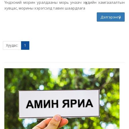
Үндэсний морин уралдааны морь унаач хүүхдийн хамгаалалтын
хувцас, морины хэрэгсэлд тавих шаардлага
Дэлгэрэнгүй
Хуудас:
1