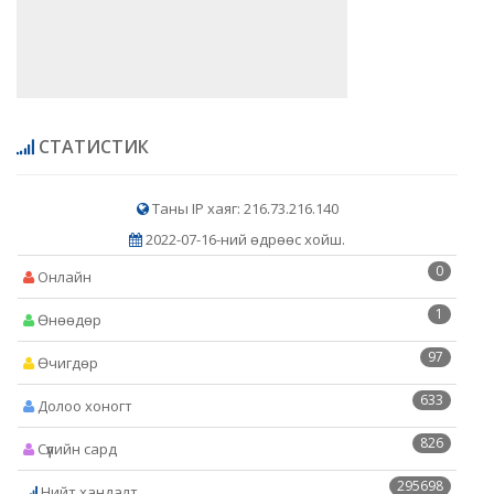
СТАТИСТИК
Таны IP хаяг: 216.73.216.140
2022-07-16-ний өдрөөс хойш.
0
Онлайн
1
Өнөөдөр
97
Өчигдөр
633
Долоо хоногт
826
Сүүлийн сард
295698
Нийт хандалт