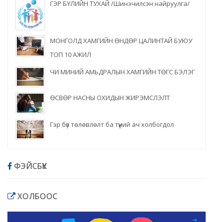
ГЭР БҮЛИЙН ТУХАЙ /Шинэчилсэн найруулга/
МОНГОЛД ХАМГИЙН ӨНДӨР ЦАЛИНТАЙ БУЮУ
ТОП 10 АЖИЛ
ЧИ МИНИЙ АМЬДРАЛЫН ХАМГИЙН ТӨГС БЭЛЭГ
ӨСВӨР НАСНЫ ОХИДЫН ЖИРЭМСЛЭЛТ
Гэр бүл төлөвлөлт ба түүний ач холбогдол
ФЭЙСБҮҮК
ХОЛБООС