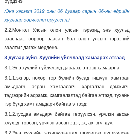
бүрдэнэ.
/Энэ хэсэгт 2019 оны 06 дугаар сарын 06-ны өдрийн
хуулиар өөрчлөлт оруулсан./
2.2.Монгол Улсын олон улсын гэрээнд энэ хуульд
зааснаас өөрөөр заасан бол олон улсын гэрээний
заалтыг дагаж мөрдөнө.
3 дугаар зүйл. Хуулийн үйлчлэлд хамаарах этгээд
3.1.Энэ хуулийн үйлчлэлд дараахь этгээд хамаарна:
3.1.1.эхнэр, нөхөр, гэр бүлийн бусад гишүүн, хамтран
амьдрагч, асран хамгаалагч, харгалзан дэмжигч,
тэдгээрийн асрамж, хамгаалалтад байгаа этгээд, тухайн
гэр бүлд хамт амьдарч байгаа этгээд;
3.1.2.тусдаа амьдарч байгаа төрүүлсэн, үрчлэн авсан
хүүхэд, төрсөн, үрчлэн авсан эцэг, эх, ах, эгч, дүү.
3.2.Энэ хуулийн зохицуулалтад гэрлэлтээ цуцлуулсан