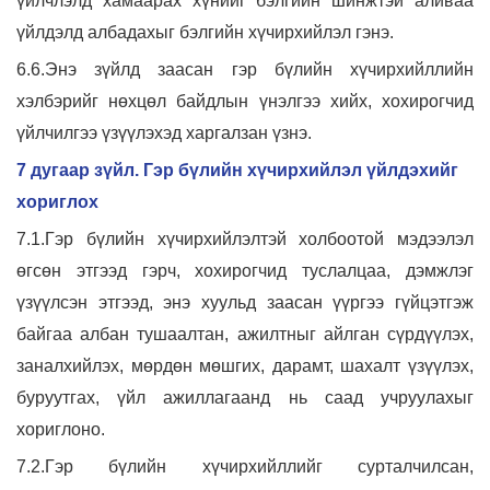
үйлчлэлд хамаарах хүнийг бэлгийн шинжтэй аливаа
үйлдэлд албадахыг бэлгийн хүчирхийлэл гэнэ.
6.6.Энэ зүйлд заасан гэр бүлийн хүчирхийллийн
хэлбэрийг нөхцөл байдлын үнэлгээ хийх, хохирогчид
үйлчилгээ үзүүлэхэд харгалзан үзнэ.
7 дугаар зүйл. Гэр бүлийн хүчирхийлэл үйлдэхийг
хориглох
7.1.Гэр бүлийн хүчирхийлэлтэй холбоотой мэдээлэл
өгсөн этгээд гэрч, хохирогчид туслалцаа, дэмжлэг
үзүүлсэн этгээд, энэ хуульд заасан үүргээ гүйцэтгэж
байгаа албан тушаалтан, ажилтныг айлган сүрдүүлэх,
заналхийлэх, мөрдөн мөшгих, дарамт, шахалт үзүүлэх,
буруутгах, үйл ажиллагаанд нь саад учруулахыг
хориглоно.
7.2.Гэр бүлийн хүчирхийллийг сурталчилсан,