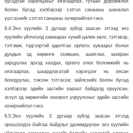
бусадтай харилцахыг хязгаарлах, гутаан доромжлох
болон бусад хэлбэрээр сэтгэл санааны шаналал
үүсгэснийг сэтгэл санааны хүчирхийлэл гэнэ.
6.4.Энэ хуулийн 3 дугаар зүйлд заасан этгээд энэ
хуулийн үйлчлэлд хамаарах хүний цалин хөлс, тэтгэвэр,
тэтгэмж, тэдгээртэй адилтгах орлого, хуваарьт болон
дундын эд хөрөнгө эзэмших, ашиглах, захиран
зарцуулах эрхэд халдах, орлого олох боломжийг нь
хязгаарлах, шаардлагатай хэрэгцээг нь хясан
боогдуулах, тэжээн тэтгэхээс зайлсхийх болон бусад
хэлбэрээр эдийн засгийн хараат байдалд оруулсан,
эсхүл эд хөрөнгийн хохирол учруулсныг эдийн засгийн
хүчирхийлэл гэнэ.
6.5.Энэ хуулийн 3 дугаар зүйлд заасан этгээд
эрхшээлдээ байгаа байдлыг далимдуулан энэ хуулийн