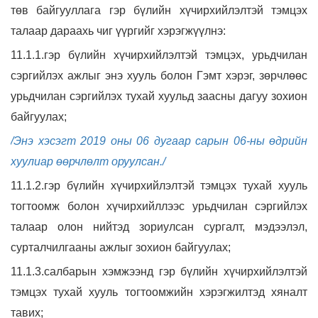
төв байгууллага гэр бүлийн хүчирхийлэлтэй тэмцэх
талаар дараахь чиг үүргийг хэрэгжүүлнэ:
11.1.1.гэр бүлийн хүчирхийлэлтэй тэмцэх, урьдчилан
сэргийлэх ажлыг энэ хууль болон Гэмт хэрэг, зөрчлөөс
урьдчилан сэргийлэх тухай хуульд заасны дагуу зохион
байгуулах;
/Энэ хэсэгт 2019 оны 06 дугаар сарын 06-ны өдрийн
хуулиар өөрчлөлт оруулсан./
11.1.2.гэр бүлийн хүчирхийлэлтэй тэмцэх тухай хууль
тогтоомж болон хүчирхийллээс урьдчилан сэргийлэх
талаар олон нийтэд зориулсан сургалт, мэдээлэл,
сурталчилгааны ажлыг зохион байгуулах;
11.1.3.салбарын хэмжээнд гэр бүлийн хүчирхийлэлтэй
тэмцэх тухай хууль тогтоомжийн хэрэгжилтэд хяналт
тавих;