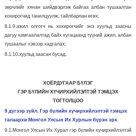
зөрчлийг хянан шийдвэрлэж байгаа албан тушаалтан
хохирогчид танилцуулж, тайлбарлан өгөх;
8.1.9.ажил олгогч нь хохирогчийг энэ хуульд заасны
дагуу хамгаалалтад байх хугацаанд түүний ажил, албан
тушаалыг хэвээр хадгалах;
8.1.10.хуульд заасан бусад.
ХОЁРДУГААР БҮЛЭГ
ГЭР БҮЛИЙН ХҮЧИРХИЙЛЭЛТЭЙ ТЭМЦЭХ
ТОГТОЛЦОО
9 дүгээр зүйл. Гэр бүлийн хүчирхийлэлтэй тэмцэх
талаархи Монгол Улсын Их Хурлын бүрэн эрх
9.1.Монгол Улсын Их Хурал гэр бүлийн хүчирхийлэлтэй