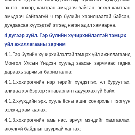
эхнэр, нөхөр, хамтран амьдарч байсан, эсхүл хамтран
амьдарч байгаагүй ч гэр бүлийн харилцаатай байсан,
дундаасаа хүүхэдтэй этгээд нэгэн адил хамаарна.
4 дүгээр зүйл. Гэр бүлийн хүчирхийлэлтэй тэмцэх
үйл ажиллагааны зарчим
4.1.Гэр бүлийн хүчирхийлэлтэй тэмцэх үйл ажиллагаанд
Монгол Улсын Үндсэн хуульд заасан зарчмаас гадна
дараахь зарчмыг баримтална:
4.1.1.хохирогчийн нэр төрийг хүндэтгэх, үл буруутгах,
аливаа хэлбэрээр ялгаварлан гадуурхахгүй байх;
4.1.2.хүүхдийн эрх, хууль ёсны ашиг сонирхлыг тэргүүн
ээлжид хамгаалах;
4.1.3.хохирогчийн амь нас, эрүүл мэндийг хамгаалах,
аюулгүй байдлыг шуурхай хангах;