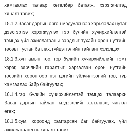
хамгаалах талаар хөтөлбөр баталж, хэрэгжилтэд
хяналт тавих;
18.1.2.Засаг даргын өргөн мэдүүлснээр харьяалах нутаг
дэвсгэртээ хэрэгжүүлэх гэр бүлийн хүчирхийлэлтэй
тэмцэх үйл ажиллагааны зардлыг тухайн орон нутгийн
төсөвт тусган батлах, гүйцэтгэлийн тайланг хэлэлцэх;
18.1.3.хүн амын тоо, гэр бүлийн хүчирхийллийн гэмт
хэрэг, зөрчлийн гаралтыг харгалзан орон нутгийн
төсвийн хөрөнгөөр нэг цэгийн үйлчилгээний төв, түр
хамгаалах байр байгуулах;
18.1.4.гэр бүлийн хүчирхийлэлтэй тэмцэх талаархи
Засаг даргын тайлан, мэдээллийг хэлэлцэж, чиглэл
өгөх;
18.1.5.сум, хороонд хамтарсан баг байгуулах, үйл
ажиллагаанд нь хяналт тавих;