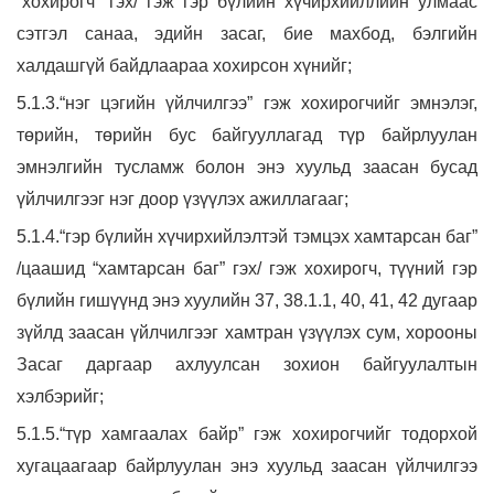
“хохирогч” гэх/ гэж гэр бүлийн хүчирхийллийн улмаас
сэтгэл санаа, эдийн засаг, бие махбод, бэлгийн
халдашгүй байдлаараа хохирсон хүнийг;
5.1.3.“нэг цэгийн үйлчилгээ” гэж хохирогчийг эмнэлэг,
төрийн, төрийн бус байгууллагад түр байрлуулан
эмнэлгийн тусламж болон энэ хуульд заасан бусад
үйлчилгээг нэг доор үзүүлэх ажиллагааг;
5.1.4.“гэр бүлийн хүчирхийлэлтэй тэмцэх хамтарсан баг”
/цаашид “хамтарсан баг” гэх/ гэж хохирогч, түүний гэр
бүлийн гишүүнд энэ хуулийн 37, 38.1.1, 40, 41, 42 дугаар
зүйлд заасан үйлчилгээг хамтран үзүүлэх сум, хорооны
Засаг даргаар ахлуулсан зохион байгуулалтын
хэлбэрийг;
5.1.5.“түр хамгаалах байр” гэж хохирогчийг тодорхой
хугацаагаар байрлуулан энэ хуульд заасан үйлчилгээ