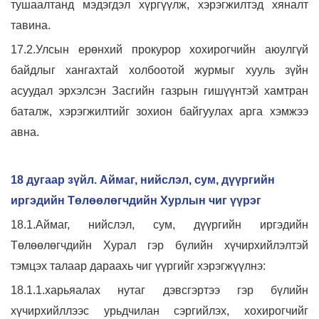
тушаалтанд мэдэгдэл хүргүүлж, хэрэгжилтэд хяналт
тавина.
17.2.Улсын ерөнхий прокурор хохирогчийн аюулгүй
байдлыг хангахтай холбоотой журмыг хууль зүйн
асуудал эрхэлсэн Засгийн газрын гишүүнтэй хамтран
баталж, хэрэгжилтийг зохион байгуулах арга хэмжээ
авна.
18 дугаар зүйл. Аймаг, нийслэл, сум, дүүргийн
иргэдийн Төлөөлөгчдийн Хурлын чиг үүрэг
18.1.Аймаг, нийслэл, сум, дүүргийн иргэдийн
Төлөөлөгчдийн Хурал гэр бүлийн хүчирхийлэлтэй
тэмцэх талаар дараахь чиг үүргийг хэрэгжүүлнэ:
18.1.1.харьяалах нутаг дэвсгэртээ гэр бүлийн
хүчирхийллээс урьдчилан сэргийлэх, хохирогчийг