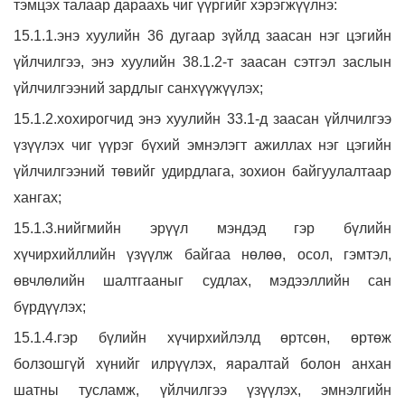
тэмцэх талаар дараахь чиг үүргийг хэрэгжүүлнэ:
15.1.1.энэ хуулийн 36 дугаар зүйлд заасан нэг цэгийн
үйлчилгээ, энэ хуулийн 38.1.2-т заасан сэтгэл заслын
үйлчилгээний зардлыг санхүүжүүлэх;
15.1.2.хохирогчид энэ хуулийн 33.1-д заасан үйлчилгээ
үзүүлэх чиг үүрэг бүхий эмнэлэгт ажиллах нэг цэгийн
үйлчилгээний төвийг удирдлага, зохион байгуулалтаар
хангах;
15.1.3.нийгмийн эрүүл мэндэд гэр бүлийн
хүчирхийллийн үзүүлж байгаа нөлөө, осол, гэмтэл,
өвчлөлийн шалтгааныг судлах, мэдээллийн сан
бүрдүүлэх;
15.1.4.гэр бүлийн хүчирхийлэлд өртсөн, өртөж
болзошгүй хүнийг илрүүлэх, яаралтай болон анхан
шатны тусламж, үйлчилгээ үзүүлэх, эмнэлгийн