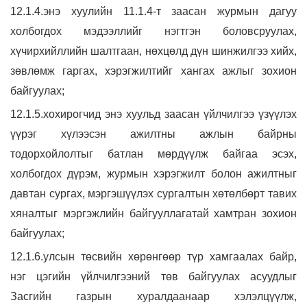
12.1.4.энэ хуулийн 11.1.4-т заасан журмын дагуу
холбогдох мэдээллийг нэгтгэн боловсруулах,
хүчирхийллийн шалтгаан, нөхцөлд дүн шинжилгээ хийх,
зөвлөмж гаргах, хэрэгжилтийг хангах ажлыг зохион
байгуулах;
12.1.5.хохирогчид энэ хуульд заасан үйлчилгээ үзүүлэх
үүрэг хүлээсэн ажилтны ажлын байрны
тодорхойлолтыг батлан мөрдүүлж байгаа эсэх,
холбогдох дүрэм, журмын хэрэгжилт болон ажилтныг
давтан сургах, мэргэшүүлэх сургалтын хөтөлбөрт тавих
хяналтыг мэргэжлийн байгууллагатай хамтран зохион
байгуулах;
12.1.6.улсын төсвийн хөрөнгөөр түр хамгаалах байр,
нэг цэгийн үйлчилгээний төв байгуулах асуудлыг
Засгийн газрын хуралдаанаар хэлэлцүүлж,