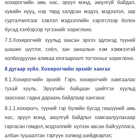
хохирогчийн амь нас, эрүүл мэнд, аюулгүй байдал,
хувийн нууц, нэр төрд халдсан мэдээ, мэдээлэл, зар
сурталчилгааг хэвлэл мэдээллийн хэрэгслээр болон
бусад хэлбэрээр түгээхийг хориглоно.
7.3.Хохирогчийг хуульд заасан эрхээ эдлэхэд түүний
шашин шүтлэг, соёл, зан заншлын хэм хэмжээтэй
холбогдуулан аливаа хязгаарлалт тогтоохыг хориглоно.
8 дугаар зүйл. Хохирогчийн эрхийг хангах
8.1.Хохирогчийн эрхийг Гэрч, хохирогчийг хамгаалах
тухай хууль, Эрүүгийн байцаан шийтгэх хуульд
зааснаас гадна дараахь байдлаар хангана:
8.1.1.хохирогч, түүний гэр бүлийн бусад гишүүний амь
нас, эрүүл мэнд, аюулгүй байдлыг хамгаалуулахаар
гаргасан гомдол, мэдээллийг хүлээн авсан байгууллага,
албан тушаалтан тэргүүн ээлжид шийдвэрлэх;