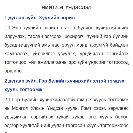
НИЙТЛЭГ ҮНДЭСЛЭЛ
1 дүгээр зүйл. Хуулийн зорилт
1.1.Энэ хуулийн зорилт нь гэр бүлийн хүчирхийллийг
илрүүлэх, таслан зогсоох, хохирогч, түүний гэр бүлийн
бусад гишүүний амь нас, эрүүл мэнд, аюулгүй байдлыг
хамгаалах, үйлчилгээ үзүүлэх, урьдчилан сэргийлэх
тогтолцоо, үйл ажиллагааны эрх зүйн үндсийг тогтооход
оршино.
2 дугаар зүйл. Гэр бүлийн хүчирхийлэлтэй тэмцэх
хууль тогтоомж
2.1.Гэр бүлийн хүчирхийлэлтэй тэмцэх хууль тогтоомж
нь Монгол Улсын Yндсэн хууль, Гэмт хэрэг, зөрчлөөс
урьдчилан сэргийлэх тухай хууль, энэ хууль болон
эдгээр хуультай нийцүүлэн гаргасан хууль тогтоомжоос