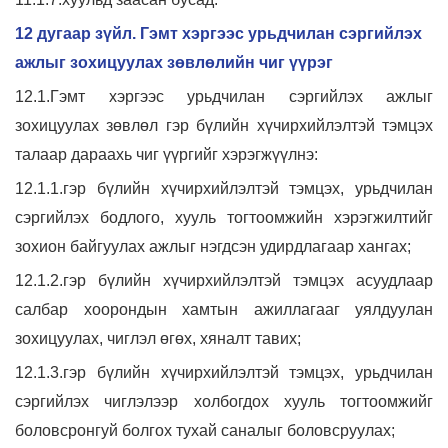
12 дугаар зүйл. Гэмт хэргээс урьдчилан сэргийлэх
ажлыг зохицуулах зөвлөлийн чиг үүрэг
12.1.Гэмт хэргээс урьдчилан сэргийлэх ажлыг
зохицуулах зөвлөл гэр бүлийн хүчирхийлэлтэй тэмцэх
талаар дараахь чиг үүргийг хэрэгжүүлнэ:
12.1.1.гэр бүлийн хүчирхийлэлтэй тэмцэх, урьдчилан
сэргийлэх бодлого, хууль тогтоомжийн хэрэгжилтийг
зохион байгуулах ажлыг нэгдсэн удирдлагаар хангах;
12.1.2.гэр бүлийн хүчирхийлэлтэй тэмцэх асуудлаар
салбар хоорондын хамтын ажиллагааг уялдуулан
зохицуулах, чиглэл өгөх, хяналт тавих;
12.1.3.гэр бүлийн хүчирхийлэлтэй тэмцэх, урьдчилан
сэргийлэх чиглэлээр холбогдох хууль тогтоомжийг
боловсронгуй болгох тухай саналыг боловсруулах;