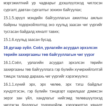
мэргэжилтний ур чадварыг дээшлүүлэхэд чиглэсэн
сургалт, давтан сургалтыг зохион байгуулах;
15.1.5.эрүүл мэндийн байгууллагын ажилтны ажлын
байрны тодорхойлолтод энэ хуульд заасан чиг үүргийг
тусгасан байдалд хяналт тавих;
15.1.6.хуульд заасан бусад.
16 дугаар зүйл. Соёл, урлагийн асуудал эрхэлсэн
төрийн захиргааны төв байгууллагын чиг үүрэг
16.1.Соёл, урлагийн асуудал эрхэлсэн төрийн
захиргааны төв байгууллага гэр бүлийн хүчирхийлэлтэй
тэмцэх талаар дараахь чиг үүргийг хэрэгжүүлнэ:
16.1.1.хүний эрх, эрх чөлөө, эрх тэгш байдлыг
хүндэтгэсэн, гэр бүлийн тэнцвэрт харилцааг дэмжсэн
эерэг зан үйл, хандлагыг нийгэмд төлөвшүүлэхэд
чиглэсэн бодлогыг тодорхойлж, хэрэгжилтэд хяналт