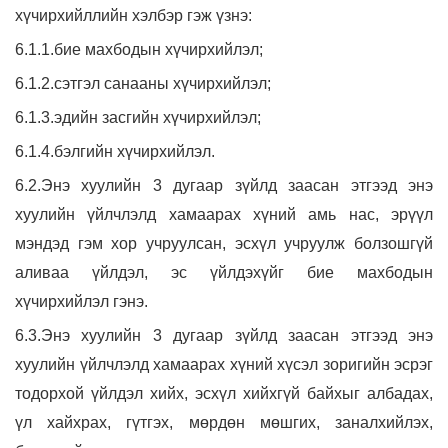
хүчирхийллийн хэлбэр гэж үзнэ:
6.1.1.бие махбодын хүчирхийлэл;
6.1.2.сэтгэл санааны хүчирхийлэл;
6.1.3.эдийн засгийн хүчирхийлэл;
6.1.4.бэлгийн хүчирхийлэл.
6.2.Энэ хуулийн 3 дугаар зүйлд заасан этгээд энэ
хуулийн үйлчлэлд хамаарах хүний амь нас, эрүүл
мэндэд гэм хор учруулсан, эсхүл учруулж болзошгүй
аливаа үйлдэл, эс үйлдэхүйг бие махбодын
хүчирхийлэл гэнэ.
6.3.Энэ хуулийн 3 дугаар зүйлд заасан этгээд энэ
хуулийн үйлчлэлд хамаарах хүний хүсэл зоригийн эсрэг
тодорхой үйлдэл хийх, эсхүл хийхгүй байхыг албадах,
үл хайхрах, гүтгэх, мөрдөн мөшгих, заналхийлэх,