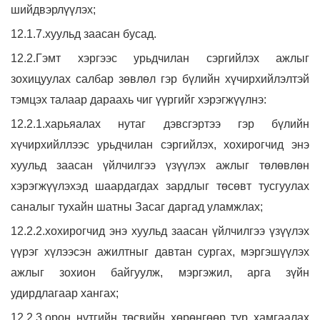
шийдвэрлүүлэх;
12.1.7.хуульд заасан бусад.
12.2.Гэмт хэргээс урьдчилан сэргийлэх ажлыг
зохицуулах салбар зөвлөл гэр бүлийн хүчирхийлэлтэй
тэмцэх талаар дараахь чиг үүргийг хэрэгжүүлнэ:
12.2.1.харьяалах нутаг дэвсгэртээ гэр бүлийн
хүчирхийллээс урьдчилан сэргийлэх, хохирогчид энэ
хуульд заасан үйлчилгээ үзүүлэх ажлыг төлөвлөн
хэрэгжүүлэхэд шаардагдах зардлыг төсөвт тусгуулах
саналыг тухайн шатны Засаг даргад уламжлах;
12.2.2.хохирогчид энэ хуульд заасан үйлчилгээ үзүүлэх
үүрэг хүлээсэн ажилтныг давтан сургах, мэргэшүүлэх
ажлыг зохион байгуулж, мэргэжил, арга зүйн
удирдлагаар хангах;
12.2.3.орон нутгийн төсвийн хөрөнгөөр түр хамгаалах