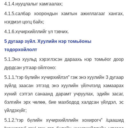
4.1.4.нууцлалыг хамгаалах;
4.1.5.салбар хоорондын хамтын ажиллагааг хангах,
нэгдмэл цогц байх;
4.1.6.хүчирхийллийг үл тэвчих.
5 дугаар зүйл. Хуулийн нэр томьёоны
тодорхойлолт
5.1.Энэ хуульд хэрэглэсэн дараахь нэр томьёог доор
дурдсан утгаар ойлгоно:
5.1.1.“гэр бүлийн хүчирхийлэл” гэж энэ хуулийн 3 дугаар
зүйлд заасан этгээд энэ хуулийн үйлчлэлд хамаарах
хүний сэтгэл санаанд дарамт учруулах, эдийн засаг,
бэлгийн эрх чөлөө, бие махбодод халдсан үйлдэл, эс
үйлдэхүйг;
5.1.2.“гэр бүлийн хүчирхийллийн хохирогч” /цаашид