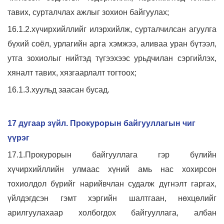
тавих, сурталчлах ажлыг зохион байгуулах;
16.1.2.хүчирхийллийг илэрхийлж, сурталчилсан агуулга
бүхий соёл, урлагийн арга хэмжээ, аливаа уран бүтээл,
утга зохиолыг нийтэд түгээхээс урьдчилан сэргийлэх,
хяналт тавих, хязгаарлалт тогтоох;
16.1.3.хуульд заасан бусад.
17 дугаар зүйл. Прокурорын байгууллагын чиг
үүрэг
17.1.Прокурорын байгууллага гэр бүлийн
хүчирхийллийн улмаас хүний амь нас хохирсон
тохиолдол бүрийг нарийвчлан судалж дүгнэлт гаргах,
үйлдэгдсэн гэмт хэргийн шалтгаан, нөхцөлийг
арилгуулахаар холбогдох байгууллага, албан