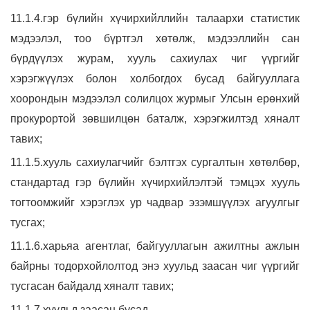
11.1.4.гэр бүлийн хүчирхийллийн талаархи статистик
мэдээлэл, тоо бүртгэл хөтөлж, мэдээллийн сан
бүрдүүлэх журам, хууль сахиулах чиг үүргийг
хэрэгжүүлэх болон холбогдох бусад байгууллага
хоорондын мэдээлэл солилцох журмыг Улсын ерөнхий
прокурортой зөвшилцөн баталж, хэрэгжилтэд хяналт
тавих;
11.1.5.хууль сахиулагчийг бэлтгэх сургалтын хөтөлбөр,
стандартад гэр бүлийн хүчирхийлэлтэй тэмцэх хууль
тогтоомжийг хэрэглэх ур чадвар эзэмшүүлэх агуулгыг
тусгах;
11.1.6.харьяа агентлаг, байгууллагын ажилтны ажлын
байрны тодорхойлолтод энэ хуульд заасан чиг үүргийг
тусгасан байдалд хяналт тавих;
11.1.7.хуульд заасан бусад.