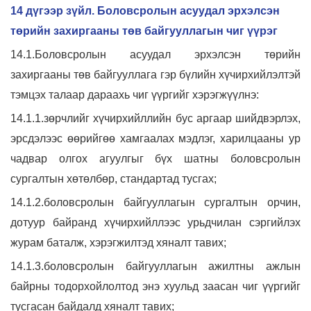
14 дүгээр зүйл. Боловсролын асуудал эрхэлсэн
төрийн захиргааны төв байгууллагын чиг үүрэг
14.1.Боловсролын асуудал эрхэлсэн төрийн
захиргааны төв байгууллага гэр бүлийн хүчирхийлэлтэй
тэмцэх талаар дараахь чиг үүргийг хэрэгжүүлнэ:
14.1.1.зөрчлийг хүчирхийллийн бус аргаар шийдвэрлэх,
эрсдэлээс өөрийгөө хамгаалах мэдлэг, харилцааны ур
чадвар олгох агуулгыг бүх шатны боловсролын
сургалтын хөтөлбөр, стандартад тусгах;
14.1.2.боловсролын байгууллагын сургалтын орчин,
дотуур байранд хүчирхийллээс урьдчилан сэргийлэх
журам баталж, хэрэгжилтэд хяналт тавих;
14.1.3.боловсролын байгууллагын ажилтны ажлын
байрны тодорхойлолтод энэ хуульд заасан чиг үүргийг
тусгасан байдалд хяналт тавих;