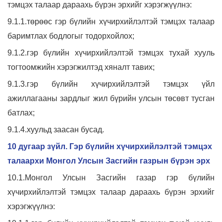
тэмцэх талаар дараахь бүрэн эрхийг хэрэгжүүлнэ:
9.1.1.төрөөс гэр бүлийн хүчирхийлэлтэй тэмцэх талаар
баримтлах бодлогыг тодорхойлох;
9.1.2.гэр бүлийн хүчирхийлэлтэй тэмцэх тухай хууль
тогтоомжийн хэрэгжилтэд хяналт тавих;
9.1.3.гэр бүлийн хүчирхийлэлтэй тэмцэх үйл
ажиллагааны зардлыг жил бүрийн улсын төсөвт тусган
батлах;
9.1.4.хуульд заасан бусад.
10 дугаар зүйл. Гэр бүлийн хүчирхийлэлтэй тэмцэх
талаархи Монгол Улсын Засгийн газрын бүрэн эрх
10.1.Монгол Улсын Засгийн газар гэр бүлийн
хүчирхийлэлтэй тэмцэх талаар дараахь бүрэн эрхийг
хэрэгжүүлнэ: