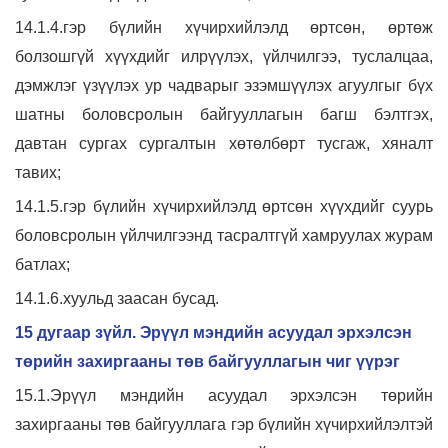
14.1.4.гэр бүлийн хүчирхийлэлд өртсөн, өртөж
болзошгүй хүүхдийг илрүүлэх, үйлчилгээ, туслалцаа,
дэмжлэг үзүүлэх ур чадварыг эзэмшүүлэх агуулгыг бүх
шатны боловсролын байгууллагын багш бэлтгэх,
давтан сургах сургалтын хөтөлбөрт тусгаж, хяналт
тавих;
14.1.5.гэр бүлийн хүчирхийлэлд өртсөн хүүхдийг суурь
боловсролын үйлчилгээнд тасралтгүй хамруулах журам
батлах;
14.1.6.хуульд заасан бусад.
15 дугаар зүйл. Эрүүл мэндийн асуудал эрхэлсэн
төрийн захиргааны төв байгууллагын чиг үүрэг
15.1.Эрүүл мэндийн асуудал эрхэлсэн төрийн
захиргааны төв байгууллага гэр бүлийн хүчирхийлэлтэй