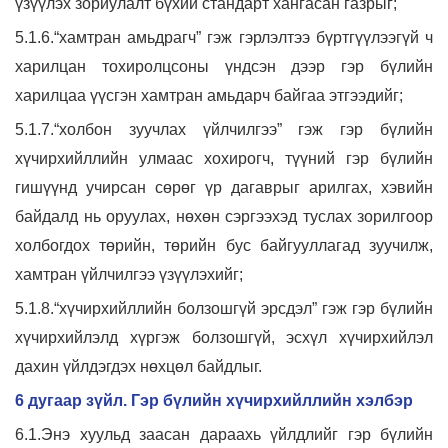
үзүүлэх зориулалт бүхий стандарт хангасан газрыг;
5.1.6.“хамтран амьдрагч” гэж гэрлэлтээ бүртгүүлээгүй ч
харилцан тохиролцсоны үндсэн дээр гэр бүлийн
харилцаа үүсгэн хамтран амьдарч байгаа этгээдийг;
5.1.7.“холбон зуучлах үйлчилгээ” гэж гэр бүлийн
хүчирхийллийн улмаас хохирогч, түүний гэр бүлийн
гишүүнд учирсан сөрөг үр дагаврыг арилгах, хэвийн
байдалд нь оруулах, нөхөн сэргээхэд туслах зорилгоор
холбогдох төрийн, төрийн бус байгууллагад зуучилж,
хамтран үйлчилгээ үзүүлэхийг;
5.1.8.“хүчирхийллийн болзошгүй эрсдэл” гэж гэр бүлийн
хүчирхийлэлд хүргэж болзошгүй, эсхүл хүчирхийлэл
дахин үйлдэгдэх нөхцөл байдлыг.
6 дугаар зүйл. Гэр бүлийн хүчирхийллийн хэлбэр
6.1.Энэ хуульд заасан дараахь үйлдлийг гэр бүлийн