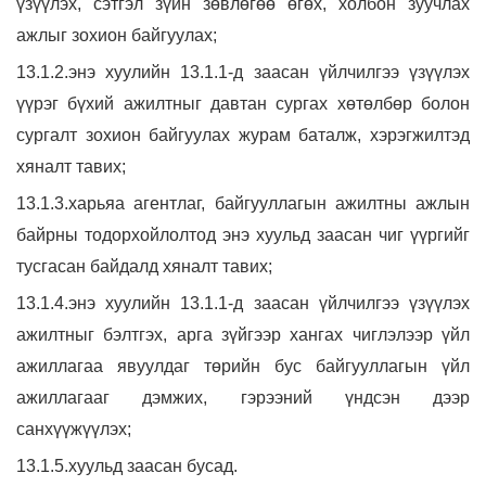
үзүүлэх, сэтгэл зүйн зөвлөгөө өгөх, холбон зуучлах
ажлыг зохион байгуулах;
13.1.2.энэ хуулийн 13.1.1-д заасан үйлчилгээ үзүүлэх
үүрэг бүхий ажилтныг давтан сургах хөтөлбөр болон
сургалт зохион байгуулах журам баталж, хэрэгжилтэд
хяналт тавих;
13.1.3.харьяа агентлаг, байгууллагын ажилтны ажлын
байрны тодорхойлолтод энэ хуульд заасан чиг үүргийг
тусгасан байдалд хяналт тавих;
13.1.4.энэ хуулийн 13.1.1-д заасан үйлчилгээ үзүүлэх
ажилтныг бэлтгэх, арга зүйгээр хангах чиглэлээр үйл
ажиллагаа явуулдаг төрийн бус байгууллагын үйл
ажиллагааг дэмжих, гэрээний үндсэн дээр
санхүүжүүлэх;
13.1.5.хуульд заасан бусад.