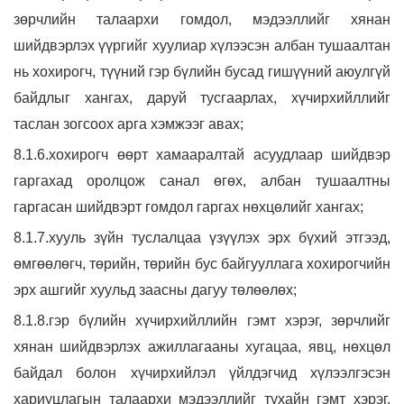
зөрчлийн талаархи гомдол, мэдээллийг хянан
шийдвэрлэх үүргийг хуулиар хүлээсэн албан тушаалтан
нь хохирогч, түүний гэр бүлийн бусад гишүүний аюулгүй
байдлыг хангах, даруй тусгаарлах, хүчирхийллийг
таслан зогсоох арга хэмжээг авах;
8.1.6.хохирогч өөрт хамааралтай асуудлаар шийдвэр
гаргахад оролцож санал өгөх, албан тушаалтны
гаргасан шийдвэрт гомдол гаргах нөхцөлийг хангах;
8.1.7.хууль зүйн туслалцаа үзүүлэх эрх бүхий этгээд,
өмгөөлөгч, төрийн, төрийн бус байгууллага хохирогчийн
эрх ашгийг хуульд заасны дагуу төлөөлөх;
8.1.8.гэр бүлийн хүчирхийллийн гэмт хэрэг, зөрчлийг
хянан шийдвэрлэх ажиллагааны хугацаа, явц, нөхцөл
байдал болон хүчирхийлэл үйлдэгчид хүлээлгэсэн
хариуцлагын талаархи мэдээллийг тухайн гэмт хэрэг,