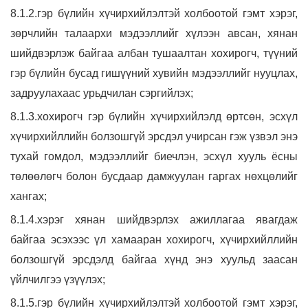
8.1.2.гэр бүлийн хүчирхийлэлтэй холбоотой гэмт хэрэг,
зөрчлийн талаархи мэдээллийг хүлээн авсан, хянан
шийдвэрлэж байгаа албан тушаалтан хохирогч, түүний
гэр бүлийн бусад гишүүний хувийн мэдээллийг нууцлах,
задруулахаас урьдчилан сэргийлэх;
8.1.3.хохирогч гэр бүлийн хүчирхийлэлд өртсөн, эсхүл
хүчирхийллийн болзошгүй эрсдэл учирсан гэж үзвэл энэ
тухай гомдол, мэдээллийг биечлэн, эсхүл хууль ёсны
төлөөлөгч болон бусдаар дамжуулан гаргах нөхцөлийг
хангах;
8.1.4.хэрэг хянан шийдвэрлэх ажиллагаа явагдаж
байгаа эсэхээс үл хамааран хохирогч, хүчирхийллийн
болзошгүй эрсдэлд байгаа хүнд энэ хуульд заасан
үйлчилгээ үзүүлэх;
8.1.5.гэр бүлийн хүчирхийлэлтэй холбоотой гэмт хэрэг,