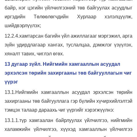
байр, нэг цэгийн үйлчилгээний төв байгуулах асуудлыг
иргэдийн Төлөөлөгчдийн Хурлаар хэлэлцүүлж,
шийдвэрлүүлэх;
12.2.4.хамтарсан багийн үйл ажиллагааг мэргэжил, арга
зүйн удирдлагаар хангах, туслалцаа, дэмжлэг үзүүлэх,
хяналт тавих, чиглэл өгөх.
13 дугаар зүйл. Нийгмийн хамгааллын асуудал
эрхэлсэн төрийн захиргааны төв байгууллагын чиг
үүрэг
13.1.Нийгмийн хамгааллын асуудал эрхэлсэн төрийн
захиргааны төв байгууллага гэр бүлийн хүчирхийлэлтэй
тэмцэх талаар дараахь чиг үүргийг хэрэгжүүлнэ:
13.1.1.түр хамгаалан байрлуулах үйлчилгээ, нийгмийн
халамжийн үйлчилгээ, хүүхэд хамгааллын үйлчилгээ