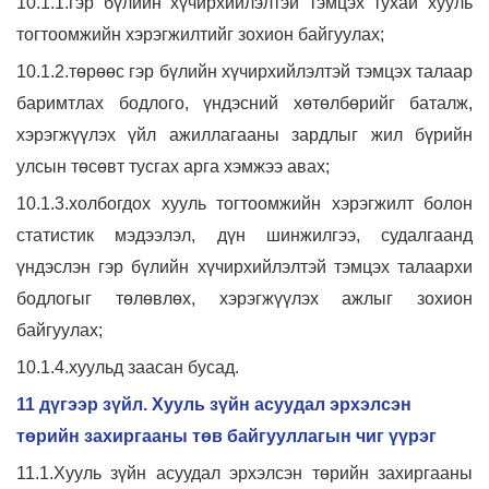
10.1.1.гэр бүлийн хүчирхийлэлтэй тэмцэх тухай хууль
тогтоомжийн хэрэгжилтийг зохион байгуулах;
10.1.2.төрөөс гэр бүлийн хүчирхийлэлтэй тэмцэх талаар
баримтлах бодлого, үндэсний хөтөлбөрийг баталж,
хэрэгжүүлэх үйл ажиллагааны зардлыг жил бүрийн
улсын төсөвт тусгах арга хэмжээ авах;
10.1.3.холбогдох хууль тогтоомжийн хэрэгжилт болон
статистик мэдээлэл, дүн шинжилгээ, судалгаанд
үндэслэн гэр бүлийн хүчирхийлэлтэй тэмцэх талаархи
бодлогыг төлөвлөх, хэрэгжүүлэх ажлыг зохион
байгуулах;
10.1.4.хуульд заасан бусад.
11 дүгээр зүйл. Хууль зүйн асуудал эрхэлсэн
төрийн захиргааны төв байгууллагын чиг үүрэг
11.1.Хууль зүйн асуудал эрхэлсэн төрийн захиргааны