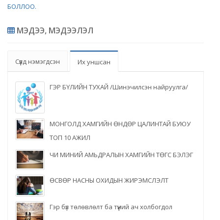
БОЛЛОО.
МЭДЭЭ, МЭДЭЭЛЭЛ
Сүүлд нэмэгдсэн
Их уншсан
ГЭР БҮЛИЙН ТУХАЙ /Шинэчилсэн найруулга/
МОНГОЛД ХАМГИЙН ӨНДӨР ЦАЛИНТАЙ БУЮУ
ТОП 10 АЖИЛ
ЧИ МИНИЙ АМЬДРАЛЫН ХАМГИЙН ТӨГС БЭЛЭГ
ӨСВӨР НАСНЫ ОХИДЫН ЖИРЭМСЛЭЛТ
Гэр бүл төлөвлөлт ба түүний ач холбогдол