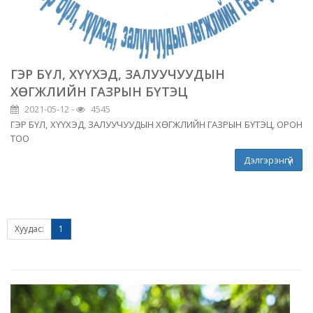
ГЭР БҮЛ, ХҮҮХЭД, ЗАЛУУЧУУДЫН
ХӨГЖЛИЙН ГАЗРЫН БҮТЭЦ
2021-05-12 -
4545
ГЭР БҮЛ, ХҮҮХЭД, ЗАЛУУЧУУДЫН ХӨГЖЛИЙН ГАЗРЫН БҮТЭЦ, ОРОН
ТОО
Дэлгэрэнгүй
Хуудас:
1