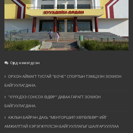
Сүүлд нэмэгдсэн
ОРХОН АЙМАГТ ТУСГАЙ "БОЧЕ" СПОРТЫН ТЭМЦЭЭН ЗОХИОН
БАЙГУУЛАГДАНА.
"ХҮҮХДЭЭ СОНСОХ ӨДӨР" ДАВАА ГАРАГТ ЗОХИОН
БАЙГУУЛАГДАНА.
АЖЛЫН БАЙРАН ДАХЬ “МЕНТОРШИП ХӨТӨЛБӨР”-ИЙГ
АМЖИЛТТАЙ ХЭРЭГЖҮҮЛСЭН БАЙГУУЛЛАГЫГ ШАЛГАРУУЛЛАА