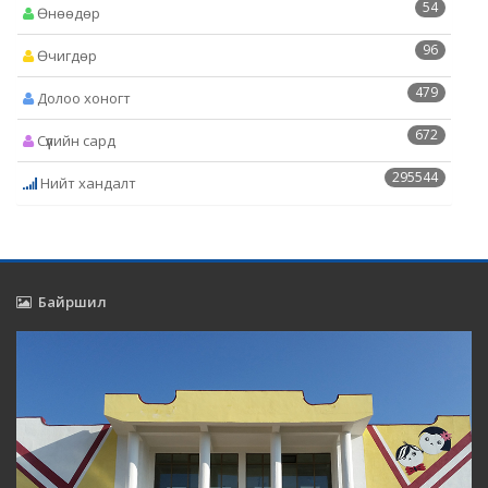
54
Өнөөдөр
96
Өчигдөр
479
Долоо хоногт
672
Сүүлийн сард
295544
Нийт хандалт
Байршил