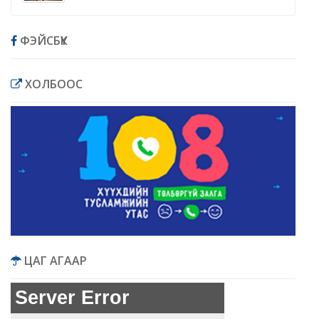
ФЭЙСБҮҮК
ХОЛБООС
ЦАГ АГААР