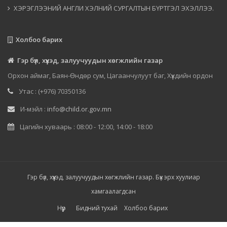
ХЭРЭГЛЭЭНИЙ АНГЛИ ХЭЛНИЙ СУРГАЛТЫН БҮРТГЭЛ ЭХЭЛЛЭЭ.
Холбоо барих
Гэр бүл, хүүхэд, залуучуудын хөгжлийн газар
Орхон аймаг, Баян-Өндөр сум, Цагаанчулуут баг, Хүүхдийн ордон
Утас : (+976) 70350136
И-мэйл :
info@child.or.gov.mn
Цагийн хуваарь : 08:00 - 12:00, 14:00 - 18:00
Гэр бүл, хүүхэд, залуучуудын хөгжлийн газар. Бүх эрх хуулиар
хамгаалагдсан
Нүүр
Бидний тухай
Холбоо барих