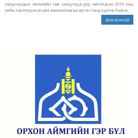
залуучуудын хөгжлийн төв залуучууд руу чиглэгдсэн 2019 оны
хийж хэрэгжүүлсэн үйл ажиллагаагаа иргэн танд хүргэж байна.
Дэлгэрэнгүй