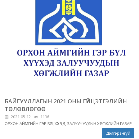
БАЙГУУЛЛАГЫН 2021 ОНЫ ГҮЙЦЭТГЭЛИЙН
ТӨЛӨВЛӨГӨӨ
2021-05-12 -
1196
ОРХОН АЙМГИЙН ГЭР БҮЛ, ХҮҮХЭД, ЗАЛУУЧУУДЫН ХӨГЖЛИЙН ГАЗАР
Дэлгэрэнгүй