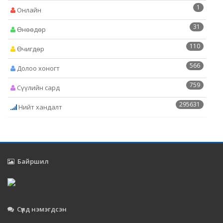
1
Онлайн
31
Өнөөдөр
110
Өчигдөр
566
Долоо хоногт
759
Сүүлийн сард
295631
Нийт хандалт
Байршил
Сүүлд нэмэгдсэн