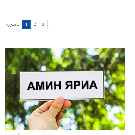
Хуудас:
1
2
3
>