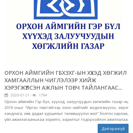
ОРХОН АЙМГИЙН ГБХЗХГ-ЫН ХҮҮХЭД ХӨГЖИЛ
ХАМГААЛЛЫН ЧИГЛЭЛЭЭР ХИЙЖ
ХЭРЭГЖҮҮЛСЭН АЖЛЫН ТОВЧ ТАЙЛАНГААС...
2020-01-21 -
1794
Орхон аймгийн Гэр бүл, хүүхэд, залуучуудын хөгжлийн газар нь
2019 оныг “Иргэн төвтэйгээр олон нийтийг мэдлэгжүүлэх, эерэг
хандлага, зөв дадал зуршилыг төлөвшүүлэх жил” болгон зарлаж,
үйл ажиллагааныхаа зорилго, зорилтыг тодорхойлон ажиллалаа.
Дэлгэрэнгүй