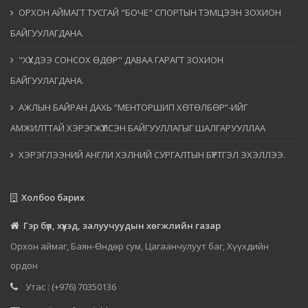
ОРХОН АЙМАГТ ТУСГАЙ "БОЧЕ" СПОРТЫН ТЭМЦЭЭН ЗОХИОН
БАЙГУУЛАГДАНА.
"ХҮҮХДЭЭ СОНСОХ ӨДӨР" ДАВАА ГАРАГТ ЗОХИОН
БАЙГУУЛАГДАНА.
АЖЛЫН БАЙРАН ДАХЬ “МЕНТОРШИП ХӨТӨЛБӨР”-ИЙГ
АМЖИЛТТАЙ ХЭРЭГЖҮҮЛСЭН БАЙГУУЛЛАГЫГ ШАЛГАРУУЛЛАА
ХЭРЭГЛЭЭНИЙ АНГЛИ ХЭЛНИЙ СУРГАЛТЫН БҮРТГЭЛ ЭХЭЛЛЭЭ.
Холбоо барих
Гэр бүл, хүүхэд, залуучуудын хөгжлийн газар
Орхон аймаг, Баян-Өндөр сум, Цагаанчулуут баг, Хүүхдийн
ордон
Утас : (+976) 70350136