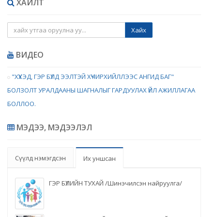
ХАЙЛТ
Хайх
ВИДЕО
"ХҮҮХЭД, ГЭР БҮЛД ЭЭЛТЭЙ ХҮЧИРХИЙЛЛЭЭС АНГИД БАГ"
БОЛЗОЛТ УРАЛДААНЫ ШАГНАЛЫГ ГАРДУУЛАХ ҮЙЛ АЖИЛЛАГАА
БОЛЛОО.
МЭДЭЭ, МЭДЭЭЛЭЛ
Сүүлд нэмэгдсэн
Их уншсан
ГЭР БҮЛИЙН ТУХАЙ /Шинэчилсэн найруулга/