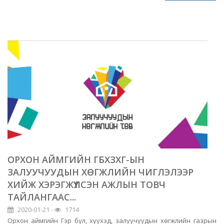
ОРХОН АЙМГИЙН ГБХЗХГ-ЫН
ЗАЛУУЧУУДЫН ХӨГЖЛИЙН ЧИГЛЭЛЭЭР
ХИЙЖ ХЭРЭГЖҮҮЛСЭН АЖЛЫН ТОВЧ
ТАЙЛАНГААС...
2020-01-21 -
1714
Орхон аймгийн Гэр бүл, хүүхэд, залуучуудын хөгжлийн газрын