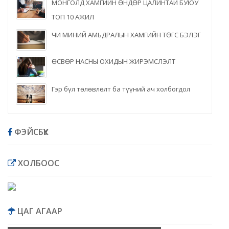
МОНГОЛД ХАМГИЙН ӨНДӨР ЦАЛИНТАЙ БУЮУ
ТОП 10 АЖИЛ
ЧИ МИНИЙ АМЬДРАЛЫН ХАМГИЙН ТӨГС БЭЛЭГ
ӨСВӨР НАСНЫ ОХИДЫН ЖИРЭМСЛЭЛТ
Гэр бүл төлөвлөлт ба түүний ач холбогдол
ФЭЙСБҮҮК
ХОЛБООС
ЦАГ АГААР