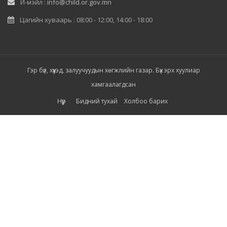
И-мэйл :
info@child.or.gov.mn
Цагийн хуваарь : 08:00 - 12:00, 14:00 - 18:00
Гэр бүл, хүүхэд, залуучуудын хөгжлийн газар. Бүх эрх хуулиар
хамгаалагдсан
Нүүр
Бидний тухай
Холбоо барих