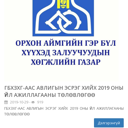
ГБХЗХГ-ААС АВЛИГЫН ЭСРЭГ ХИЙХ 2019 ОНЫ
ҮЙЛ АЖИЛЛАГААНЫ ТӨЛӨВЛӨГӨӨ
2019-10-29 -
919
ГБХЗХГ-ААС АВЛИГЫН ЭСРЭГ ХИЙХ 2019 ОНЫ ҮЙЛ АЖИЛЛАГААНЫ
ТӨЛӨВЛӨГӨӨ
Дэлгэрэнгүй